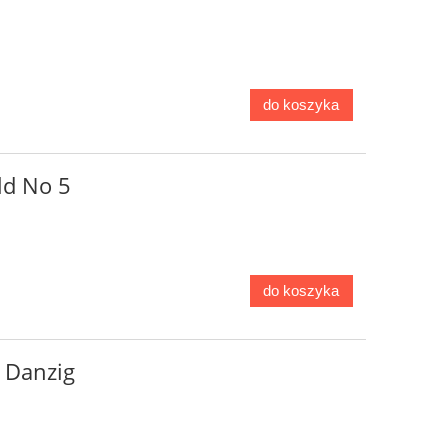
do koszyka
ld No 5
do koszyka
 Danzig