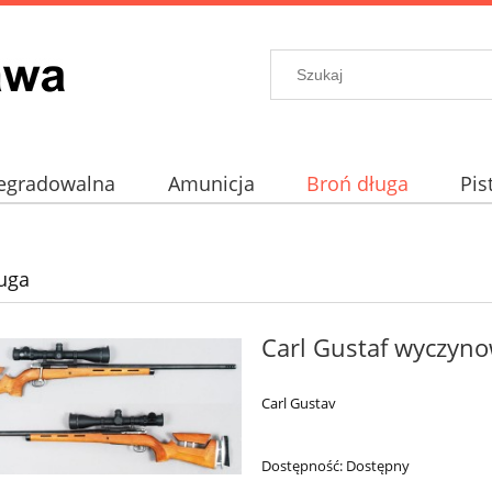
egradowalna
Amunicja
Broń długa
Pis
prochowe
Akcesoria
uga
Carl Gustaf wyczyn
Carl Gustav
Dostępność:
Dostępny