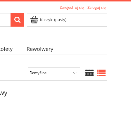
Zarejestruj się
Zaloguj się
Koszyk:
(pusty)
tolety
Rewolwery
owy