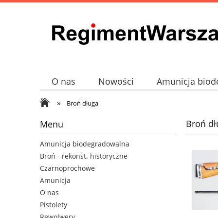
O nas
Nowości
Amunicja biod
»
Broń - rekonst. historyczne
Czarno
Broń długa
Broń dł
Menu
Amunicja biodegradowalna
Broń - rekonst. historyczne
Czarnoprochowe
Amunicja
O nas
Pistolety
Rewolwery