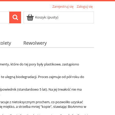
Zarejestruj się
Zaloguj się
Koszyk:
(pusty)
tolety
Rewolwery
enty, które do tej pory były plastikowe, zastąpiono
 a te ulegną biodegradacji. Proces zajmuje od pół roku do
owiednik (standardowo 5 lat). Na jej trwałość nie ma
.
pracuje z nietoksycznym prochem, co pozwoliło uzyskać
się miękko, a strzelba mniej "kopie", stawiając BioAmmo w