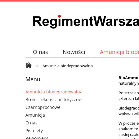
O nas
Nowości
Amunicja biod
»
Broń - rekonst. historyczne
Czarno
Amunicja biodegradowalna
BioAmmo
Menu
naturalny
Amunicja biodegradowalna
Po strzelan
czterech la
Broń - rekonst. historyczne
Czarnoprochowe
Biodegrado
wpływu wilg
Amunicja
O nas
W procesie
znakomite p
Pistolety
ścisłej cz
Rewolwery