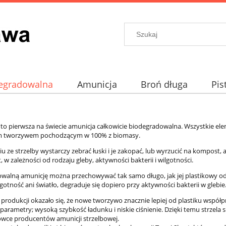
egradowalna
Amunicja
Broń długa
Pis
prochowe
Akcesoria
to pierwsza na świecie amunicja całkowicie biodegradowalna. Wszystkie elem
m tworzywem pochodzącym w 100% z biomasy.
iu ze strzelby wystarczy zebrać łuski i je zakopać, lub wyrzucić na kompost,
t, w zależności od rodzaju gleby, aktywności bakterii i wilgotności.
walną amunicję można przechowywać tak samo długo, jak jej plastikowy odp
otność ani światło, degraduje się dopiero przy aktywności bakterii w glebie
 produkcji okazało się, że nowe tworzywo znacznie lepiej od plastiku współ
arametry; wysoką szybkość ładunku i niskie ciśnienie. Dzięki temu strzela 
ołówce producentów amunicji strzelbowej.