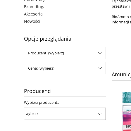
Tę charakte
przestawili
Broń długa
Akcesoria
BioAmmo of
Nowości
informacji 
Opcje przeglądania
Producent: (wybierz)
Cena: (wybierz)
Amunic
Producenci
Wybierz producenta