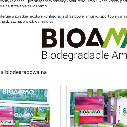
rystykę docenili już hiszpańscy strzelcy konkurencji Trap i Skeet, którzy pod
 się na strzelanie z BioAmmo.
eruje wszystkie możliwe konfiguracje strzelbowej amunicji sportowej i myś
znajdziesz na:
www.bioammo.es
ja biodegradowalna