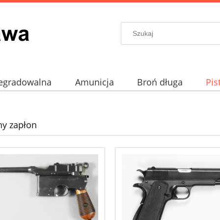
egradowalna
Amunicja
Broń długa
Pis
prochowe
Akcesoria
ny zapłon