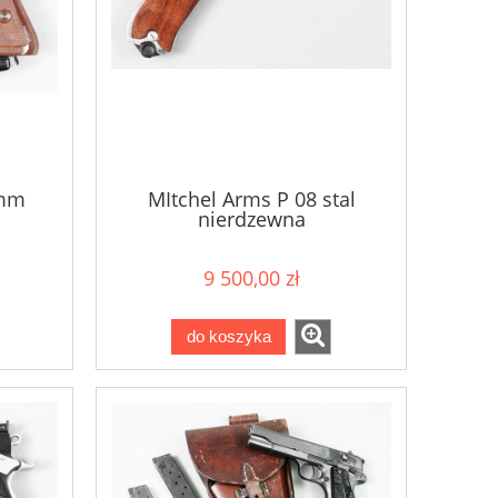
5mm
MItchel Arms P 08 stal
nierdzewna
9 500,00 zł
do koszyka