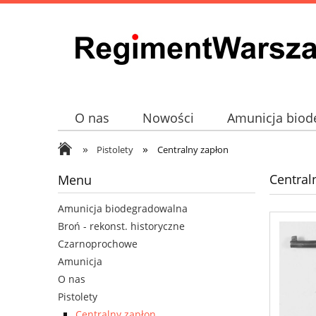
O nas
Nowości
Amunicja biod
»
»
Broń - rekonst. historyczne
Czarno
Pistolety
Centralny zapłon
Central
Menu
Amunicja biodegradowalna
Broń - rekonst. historyczne
Czarnoprochowe
Amunicja
O nas
Pistolety
Centralny zapłon