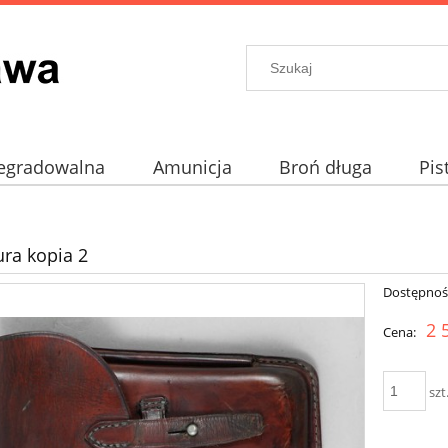
egradowalna
Amunicja
Broń długa
Pis
prochowe
Akcesoria
ura kopia 2
Dostępnoś
2 
Cena:
szt