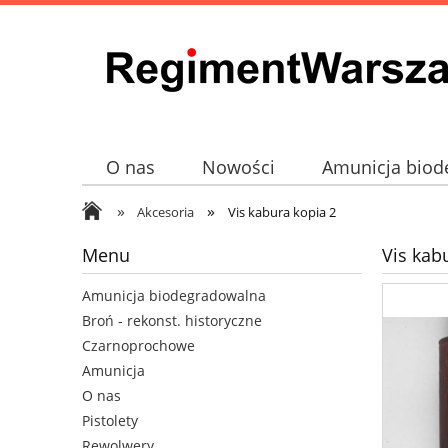
O nas
Nowości
Amunicja biod
»
»
Broń - rekonst. historyczne
Czarno
Akcesoria
Vis kabura kopia 2
Menu
Vis kab
Amunicja biodegradowalna
Broń - rekonst. historyczne
Czarnoprochowe
Amunicja
O nas
Pistolety
Rewolwery