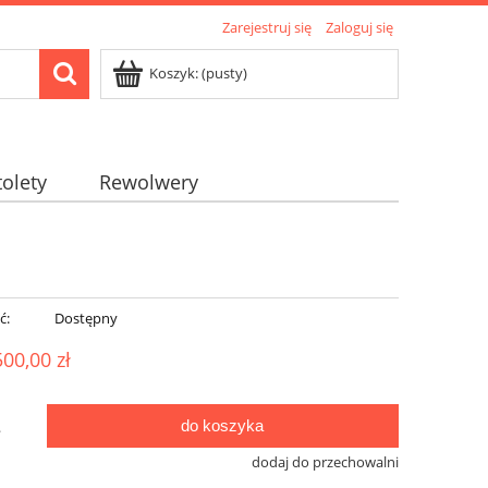
Zarejestruj się
Zaloguj się
Koszyk:
(pusty)
tolety
Rewolwery
ć:
Dostępny
500,00 zł
do koszyka
.
dodaj do przechowalni