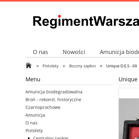
O nas
Nowości
Amunicja biod
»
»
»
Broń - rekonst. historyczne
Czarno
Pistolety
Boczny zapłon
Unique D.E.S - 69
Menu
Unique 
Amunicja biodegradowalna
Broń - rekonst. historyczne
Czarnoprochowe
Amunicja
O nas
Pistolety
Centralny zapłon