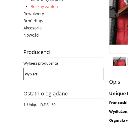
Boczny zapłon
Rewolwery
Broń długa
Akcesoria
Nowości
Producenci
Wybierz producenta
Opis
Ostatnio oglądane
Unique D
Francuski
Unique D.E.S - 69
Wydłużona
Orginala 