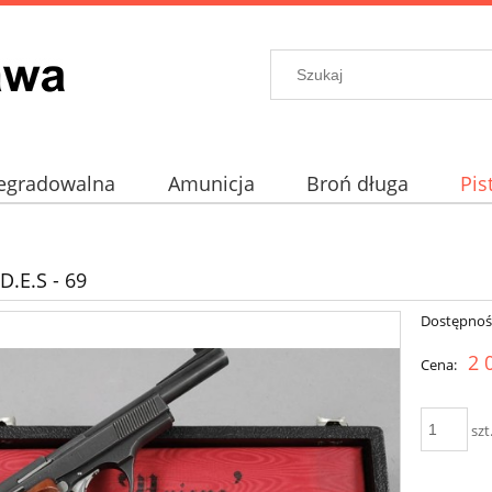
egradowalna
Amunicja
Broń długa
Pis
prochowe
Akcesoria
D.E.S - 69
Dostępnoś
2 
Cena:
szt