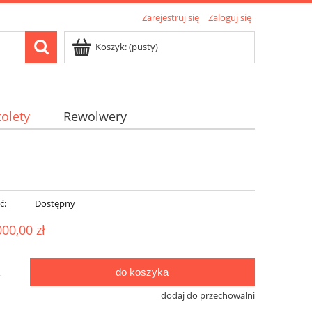
Zarejestruj się
Zaloguj się
Koszyk:
(pusty)
tolety
Rewolwery
ć:
Dostępny
000,00 zł
do koszyka
.
dodaj do przechowalni