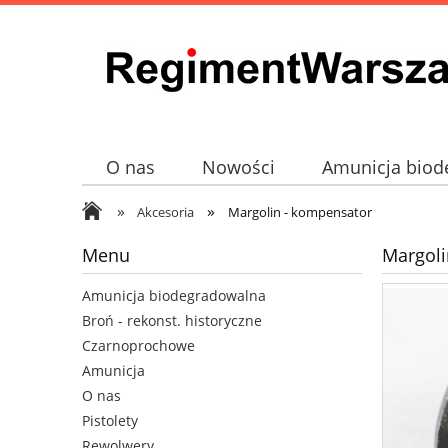
O nas
Nowości
Amunicja biod
»
»
Broń - rekonst. historyczne
Czarno
Akcesoria
Margolin - kompensator
Menu
Margoli
Amunicja biodegradowalna
Broń - rekonst. historyczne
Czarnoprochowe
Amunicja
O nas
Pistolety
Rewolwery