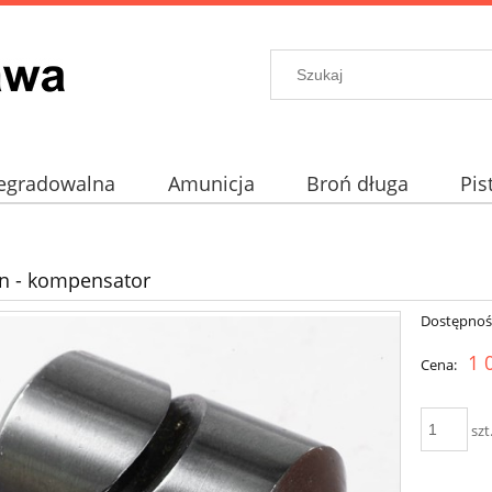
egradowalna
Amunicja
Broń długa
Pis
prochowe
Akcesoria
n - kompensator
Dostępnoś
1 
Cena:
szt