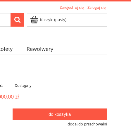
Zarejestruj się
Zaloguj się
Koszyk:
(pusty)
tolety
Rewolwery
ć:
Dostępny
000,00 zł
do koszyka
.
dodaj do przechowalni